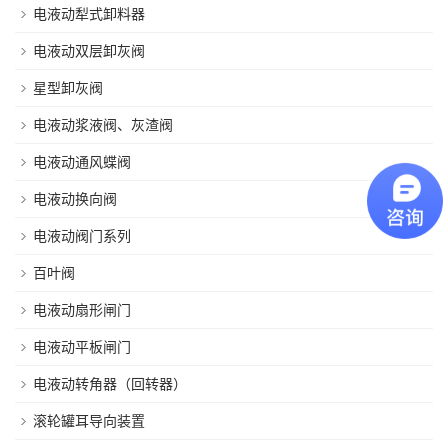
电液动犁式卸料器
电液动双层卸灰阀
星型卸灰阀
电液动浆液阀、灰渣阀
电液动通风蝶阀
电液动换向阀
电液动阀门系列
百叶阀
电液动扇形闸门
电液动平板闸门
电液动转角器（回转器）
滚轮罐耳导向装置