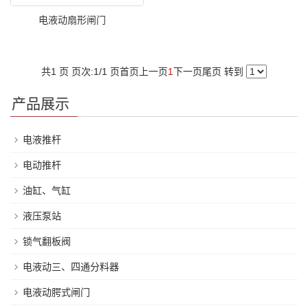
电液动扇形闸门
共1 页 页次:1/1 页
首页
上一页
1
下一页
尾页
转到
产品展示
电液推杆
电动推杆
油缸、气缸
液压泵站
锁气翻板阀
电液动三、四通分料器
电液动腭式闸门