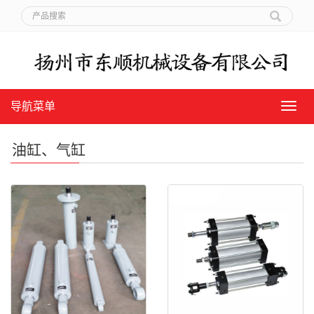
导航菜单
导
航
菜
油缸、气缸
单