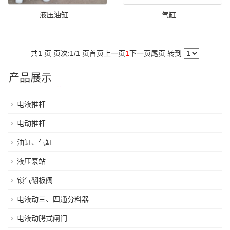
液压油缸
气缸
共1 页 页次:1/1 页
首页
上一页
1
下一页
尾页
转到
产品展示
电液推杆
电动推杆
油缸、气缸
液压泵站
锁气翻板阀
电液动三、四通分料器
电液动腭式闸门