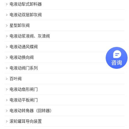
电液动犁式卸料器
电液动双层卸灰阀
星型卸灰阀
电液动浆液阀、灰渣阀
电液动通风蝶阀
电液动换向阀
电液动阀门系列
百叶阀
电液动扇形闸门
电液动平板闸门
电液动转角器（回转器）
滚轮罐耳导向装置